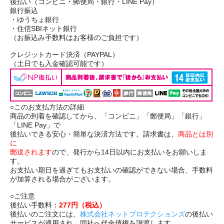
後払い（コンビニ・郵便局・銀行・LINE Pay）
銀行振込
・ゆうちょ銀行
・住信SBIネット銀行
（お振込み手数料はお客様のご負担です）
クレジットカード決済（PAYPAL）
（土日でも入金確認可能です）
○このお支払方法の詳細
商品の到着を確認してから、「コンビニ」「郵便局」「銀行」
「LINE Pay」で
後払いできる安心・簡単な決済方法です。請求書は、
商品とは別
に
郵送されます
ので、発行から14日以内にお支払いをお願いしま
す。
お支払い期日を過ぎてもお支払いの確認ができない場合、手数料
が加算される場合がございます。
○ご注意
後払い手数料：
277円（税込）
後払いのご注文には、
株式会社ネットプロテクションズ
の後払い
サービスが適用され、同社へ代金債権を譲渡します。