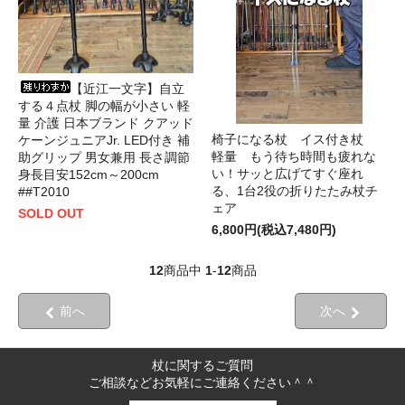
【近江一文字】自立
する４点杖 脚の幅が小さい 軽
量 介護 日本ブランド クアッド
椅子になる杖 イス付き杖
ケーンジュニアJr. LED付き 補
軽量 もう待ち時間も疲れな
助グリップ 男女兼用 長さ調節
い！サッと広げてすぐ座れ
身長目安152cm～200cm
る、1台2役の折りたたみ杖チ
##T2010
ェア
SOLD OUT
6,800円(税込7,480円)
12
商品中
1
-
12
商品
前へ
次へ
杖に関するご質問
ご相談などお気軽にご連絡ください＾＾