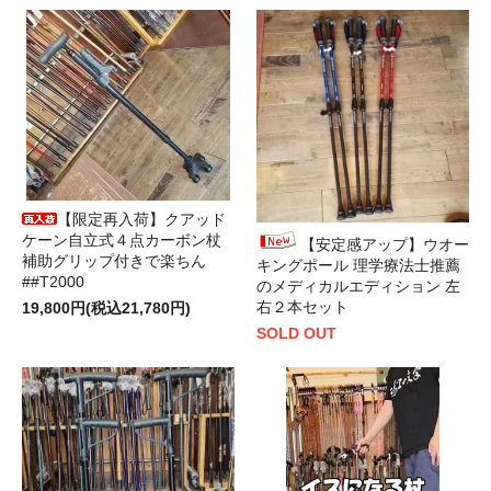
【限定再入荷】クアッド
ケーン自立式４点カーボン杖
【安定感アップ】ウオー
補助グリップ付きで楽ちん
キングポール 理学療法士推薦
##T2000
のメディカルエディション 左
右２本セット
19,800円(税込21,780円)
SOLD OUT