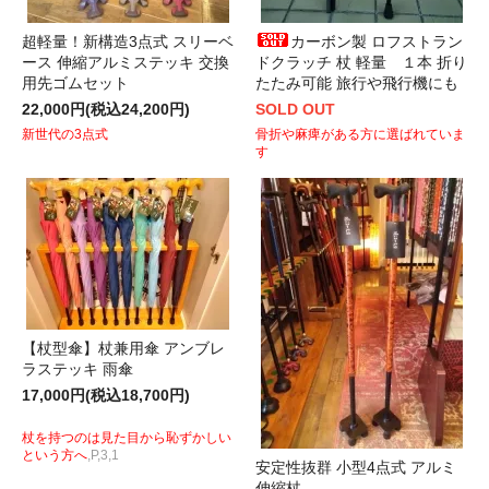
超軽量！新構造3点式 スリーベ
カーボン製 ロフストラン
ース 伸縮アルミステッキ 交換
ドクラッチ 杖 軽量 １本 折り
用先ゴムセット
たたみ可能 旅行や飛行機にも
22,000円(税込24,200円)
SOLD OUT
新世代の3点式
骨折や麻痺がある方に選ばれていま
す
【杖型傘】杖兼用傘 アンブレ
ラステッキ 雨傘
17,000円(税込18,700円)
杖を持つのは見た目から恥ずかしい
という方へ
,P,3,1
安定性抜群 小型4点式 アルミ
伸縮杖