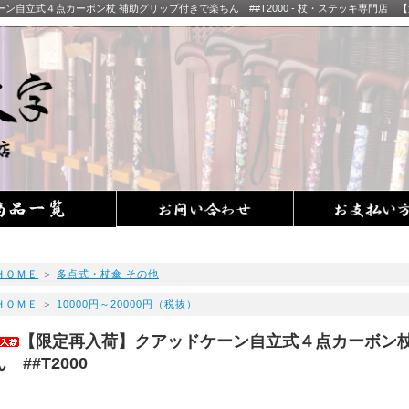
ン自立式４点カーボン杖 補助グリップ付きで楽ちん ##T2000 - 杖・ステッキ専門
ＨＯＭＥ
＞
多点式・杖傘 その他
ＨＯＭＥ
＞
10000円～20000円（税抜）
【限定再入荷】クアッドケーン自立式４点カーボン杖
ん ##T2000