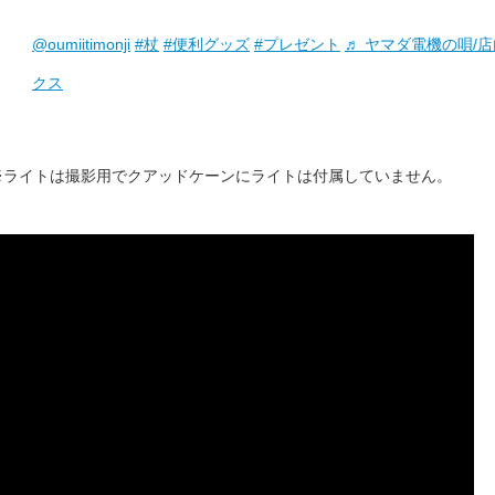
@oumiitimonji
#杖
#便利グッズ
#プレゼント
♬ ヤマダ電機の唄/店
クス
※ライトは撮影用でクアッドケーンにライトは付属していません。