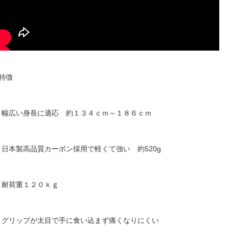
■特徴
・幅広い身長に適応 約１３４ｃｍ～１８６ｃｍ
・日本製高品質カーボン採用で軽くて強い 約520g
・耐荷重１２０ｋｇ
・グリップが太目で手に食い込まず痛くなりにくい