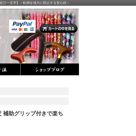
店 【近江一文字】～転倒を強力に防止する安心杖～
 補助グリップ付きで楽ち