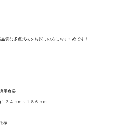
高品質な多点式杖をお探しの方におすすめです！
■適用身長
約１３４ｃｍ～１８６ｃｍ
■仕様