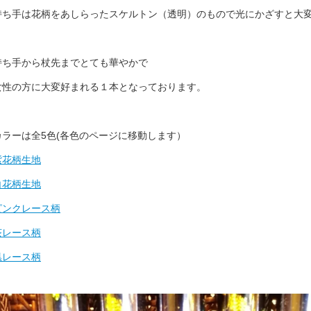
持ち手は花柄をあしらったスケルトン（透明）のもので光にかざすと大
持ち手から杖先までとても華やかで
女性の方に大変好まれる１本となっております。
カラーは全5色(各色のページに移動します）
紫花柄生地
白花柄生地
ピンクレース柄
茶レース柄
黒レース柄