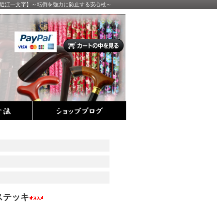
【近江一文字】～転倒を強力に防止する安心杖～
ステッキ