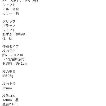
PP（芯材）、TPR（外）
シャフト
アルミ合金
カラー・柄
グリップ
ブラック
シャフト
あずき・和調柄
仕 様
伸縮タイプ
杖の長さ
約75～91ｃｍ
（4段階調節式）
収納時：約41cm
杖の重量
約305g
杖の上径
22mm
杖先ゴム
13mm・黒
底径29mm