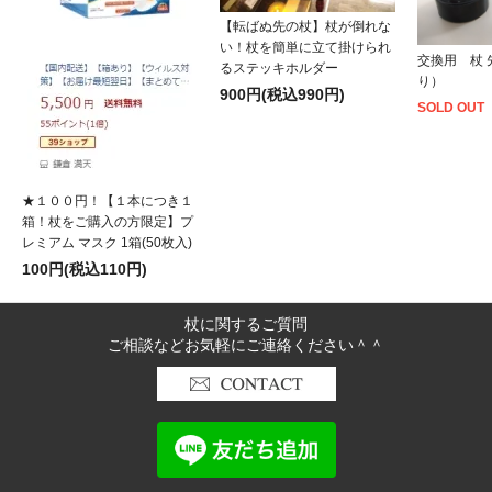
【転ばぬ先の杖】杖が倒れな
い！杖を簡単に立て掛けられ
交換用 杖 
るステッキホルダー
り）
900円(税込990円)
国産で品質がとても良い。 グリップが柔らかくて気にいってま
SOLD OUT
す。 使い方などを丁寧に教えてくれて助かります
埼玉県 Nさん（72歳 男性）
★１００円！【１本につき１
箱！杖をご購入の方限定】プ
レミアム マスク 1箱(50枚入)
100円(税込110円)
杖に関するご質問
ご相談などお気軽にご連絡ください＾＾