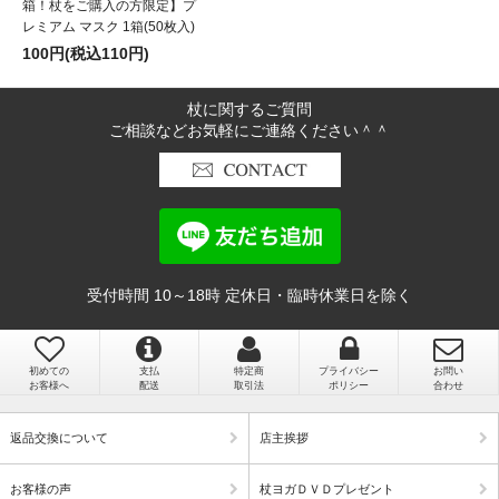
箱！杖をご購入の方限定】プ
レミアム マスク 1箱(50枚入)
国産で品質がとても良い。 グリップが柔らかくて気にいってま
100円(税込110円)
す。 使い方などを丁寧に教えてくれて助かります
埼玉県 Nさん（72歳 男性）
杖に関するご質問
ご相談などお気軽にご連絡ください＾＾
受付時間 10～18時 定休日・臨時休業日を除く
初めての
支払
特定商
プライバシー
お問い
お客様へ
配送
取引法
ポリシー
合わせ
返品交換について
店主挨拶
お客様の声
杖ヨガＤＶＤプレゼント