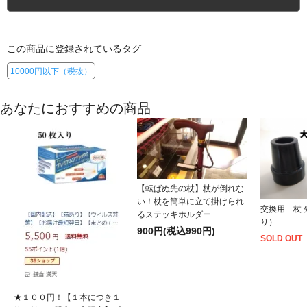
東京都 Oさん（52歳 女性）
この商品に登録されているタグ
10000円以下（税抜）
あなたにおすすめの商品
【転ばぬ先の杖】杖が倒れな
い！杖を簡単に立て掛けられ
交換用 杖 
るステッキホルダー
り）
900円(税込990円)
SOLD OUT
★１００円！【１本につき１