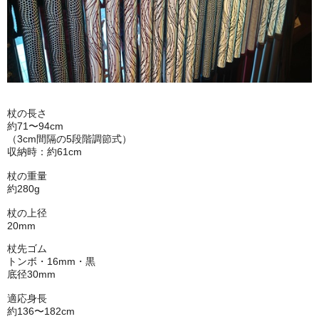
杖の長さ
約71〜94cm
（3cm間隔の5段階調節式）
収納時：約61cm
杖の重量
約280g
杖の上径
20mm
杖先ゴム
トンボ・16mm・黒
底径30mm
適応身長
約136〜182cm