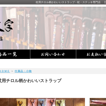
杖用チロル柄かわいいストラップ - 杖・ステッキ専門店
ＨＯＭＥ
＞
付属品・小物
杖用チロル柄かわいいストラップ