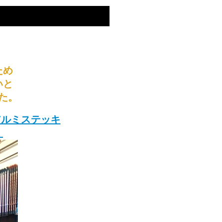
ため
いと
た。
アルミステッキ
！