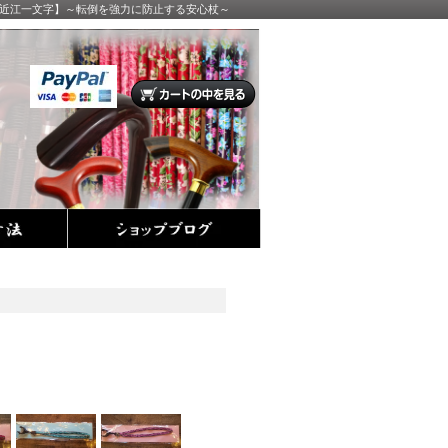
 【近江一文字】～転倒を強力に防止する安心杖～