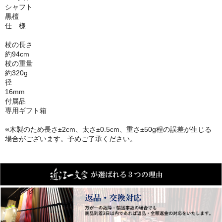
シャフト
黒檀
仕 様
杖の長さ
約94cm
杖の重量
約320g
径
16mm
付属品
専用ギフト箱
※木製のため長さ±2cm、太さ±0.5cm、重さ±50g程の誤差が生じる
場合がございます。予めご了承ください。