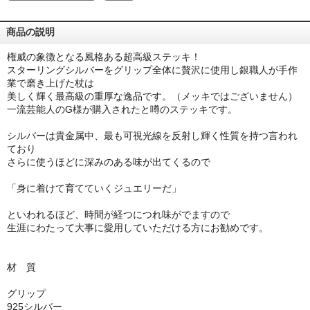
商品の説明
権威の象徴となる風格ある超高級ステッキ！
スターリングシルバーをグリップ全体に贅沢に使用し銀職人が手作
業で磨き上げた杖は
美しく輝く最高級の重厚な逸品です。（メッキではございません）
一流芸能人のG様が購入されたと噂のステッキです。
シルバーは貴金属中、最も可視光線を反射し輝く性質を持つ言われ
ており
さらに使うほどに深みのある味が出てくるので
「身に着けて育てていくジュエリーだ」
といわれるほど、時間が経つにつれ味がでますので
生涯にわたって大事に愛用していただける方にお勧めです。
材 質
グリップ
925シルバー