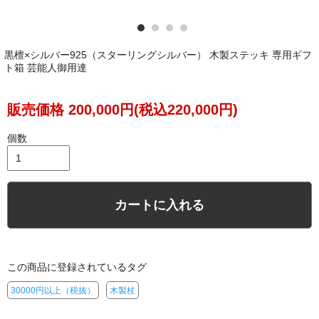
黒檀×シルバー925（スターリングシルバー） 木製ステッキ 専用ギフ
ト箱 芸能人御用達
販売価格 200,000円(税込220,000円)
個数
カートに入れる
国産で品質がとても良い。 グリップが柔らかくて気にいってま
す。 使い方などを丁寧に教えてくれて助かります
この商品に登録されているタグ
埼玉県 Nさん（72歳 男性）
30000円以上（税抜）
木製杖