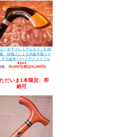
江一文字プレミアムライン】金
蒔絵 職人手作りの木製ステッキ
価格：
98,000円(税込107,800円)
自慢のプレミアムライ
ン！今なら即日発送可
能！
江一文字プレミアムライン】純
製 杖職人による高級木製ステ
 手元組木 バーズアイメイプル
価格：
88,000円(税込96,800円)
だいま1本限定、即
納可