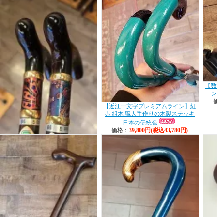
【数
ン
【近江一文字プレミアムライン】紅
赤 組木 職人手作りの木製ステッキ
日本の伝統色
価格：
39,800円(税込43,780円)
自慢のプレミアムライ
ン！今なら即日発送可
能！
【プレミア】総黒檀木製杖 高級ス
テッキ 桐箱入り 夫婦杖
価格：
198,000円(税込217,800円)