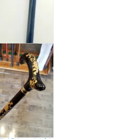
江一文字プレミアムライン】瑠
 六角組木 職人手作りの木製ステ
ッキ 日本の伝統色
価格：
39,800円(税込43,780円)
SOLD OUT
廃番終了