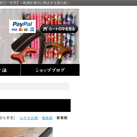
【近江一文字】～転倒を強力に防止する安心杖～
順を変更] ・
おすすめ順
・
価格順
・
新着順