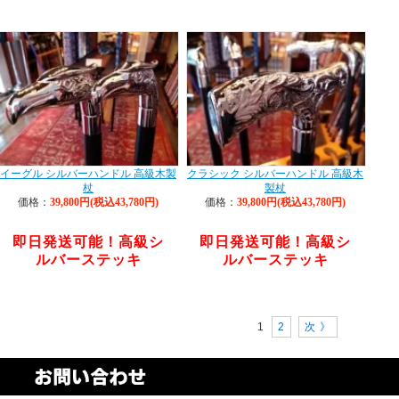
イーグル シルバーハンドル 高級木製
クラシック シルバーハンドル 高級木
杖
製杖
価格：
39,800円(税込43,780円)
価格：
39,800円(税込43,780円)
即日発送可能！高級シ
即日発送可能！高級シ
ルバーステッキ
ルバーステッキ
1
2
次 》