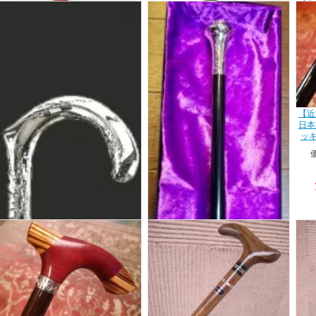
【近
沢
【近江一文字プレミアムライン】若
【近江一文字プレミアム
草らせん彫 組木 職人手作りの木製ス
ライン】紅赤 組木 職人手作りの木製
ステッキ 日本の伝統色
テッキ 日本の伝統色
【近
価格：
39,800円(税込43,780円)
価格：
39,800円(税込43,780円)
日本
ッキ
自慢のプレミアムライ
自慢のプレミアムライ
ン！今なら即日発送可
ン！
能！
た
黒檀×シルバー925（スターリングシ
ルバー） 木製ステッキ 専用ギフト箱
芸能人御用達