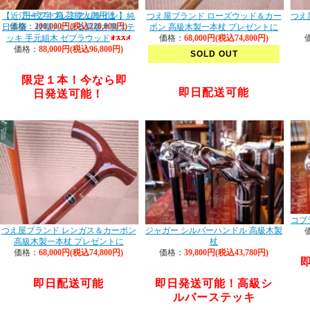
価格：
200,000円(税込220,000円)
黒檀×シルバー925 木製ステッキ 専
用ギフト箱 芸能人御用達
【近江一文字プレミアムライン】純
つえ屋ブランド ローズウッド＆カー
つえ
価格：
200,000円(税込220,000円)
日本製 杖職人による高級木製ステ
ボン 高級木製一本杖 プレゼントに
ッキ 手元組木 ゼブラウッド
価格：
68,000円(税込74,800円)
価格：
88,000円(税込96,800円)
SOLD OUT
限定１本！今なら即
即日配送可能
日発送可能！
コブ
つえ屋ブランド レンガス＆カーボン
ジャガー シルバーハンドル 高級木製
高級木製一本杖 プレゼントに
杖
価格：
68,000円(税込74,800円)
価格：
39,800円(税込43,780円)
即日配送可能
即日発送可能！高級シ
ルバーステッキ