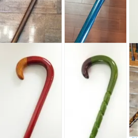
【近江一文字プレミアムライン】瑠
璃青 六角組木 職人手作りの木製ステ
ッキ 日本の伝統色
【近
価格：
39,800円(税込43,780円)
璃青
SOLD OUT
【総黒檀】 銘木杖 高級縞黒檀
ステッキ 重量級 体格の良い男性にお
すすめ
自慢のプレミアムライ
価格：
48,000円(税込52,800円)
ン！今なら即日発送可
能！
限定一本限り